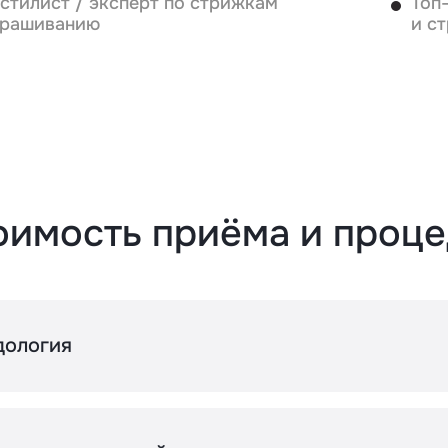
-стилист
/ эксперт по стрижкам
Топ
крашиванию
и с
исаться
Зап
оимость приёма и проц
дология
ппаратный педикюр без покрытия (выполняет подол