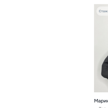
Введите
Стаж 
Укажите 
справку*
Наж
об
Марин