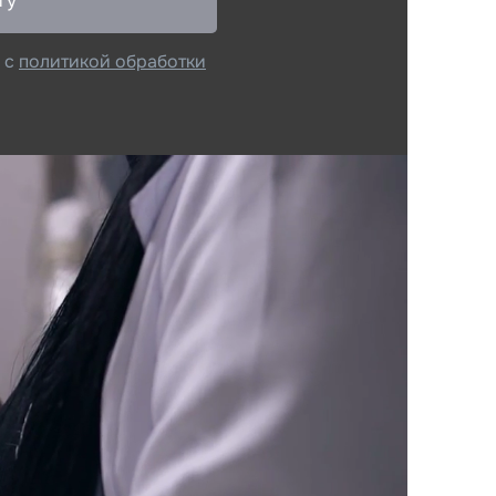
гу
 с
политикой обработки