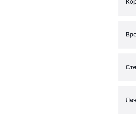
Кор
О
О
Вро
о
П
К
Ст
З
Т
У
Леч
У
Т
С
У