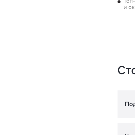
Топ
и о
Зап
Ст
По
А