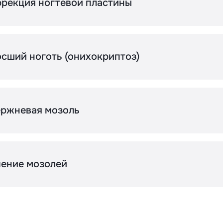
рекция ногтевой пластины
бработка пальцев ног
бработка ногтевой пластины (1 эл.) онихомикоз,
сший ноготь (онихокриптоз)
нихогрифоз
ротезирование ногтя (1эл.)
оррекция вросшего ногтя (1 эл.)
ержневая мозоль
ТО установка
ампонада (при вросшем ногте)
даление стержневой мозоли
ение мозолей
становка BS пластины
итановая нить установка
коба Фрезера установка
даление мозоли (1/2 степени сложности)