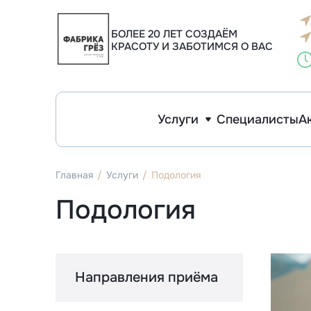
Инъекционная косметология
Эстетическая косметология
Макияж и архитектура бровей
Фо
К
К
К
Уд
У
У
БОЛЕЕ 20 ЛЕТ СОЗДАЁМ
КРАСОТУ И ЗАБОТИМСЯ О ВАС
Услуги
Специалисты
А
Инъекционная косметология
Эстетическая косметология
Макияж и архитектура бровей
Ф
К
У
У
Главная
Услуги
Подология
Подология
Направления приёма