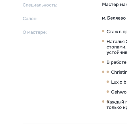
Мастер ма
Специальность:
м. Беляево
Салон:
Стаж в п
О мастере:
Наталья 
стопами.
устойчив
В работе
Christ
Luxio 
Gehwol
Каждый п
только к