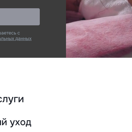
шаетесь с
альных данных
слуги
ий уход