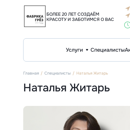
Инъекционная косметология
Эстетическая косметология
Макияж и архитектура бровей
Фо
К
К
К
Уд
У
У
БОЛЕЕ 20 ЛЕТ СОЗДАЁМ
КРАСОТУ И ЗАБОТИМСЯ О ВАС
Услуги
Специалисты
А
Инъекционная косметология
Эстетическая косметология
Макияж и архитектура бровей
Ф
К
У
У
Главная
Специалисты
Наталья Житарь
Наталья Житарь