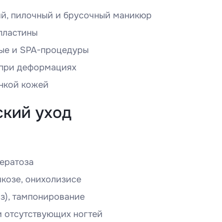
ий, пилочный и брусочный маникюр
пластины
вые и SPA-процедуры
 при деформациях
онкой кожей
ский уход
кератоза
козе, онихолизисе
з), тампонирование
 отсутствующих ногтей