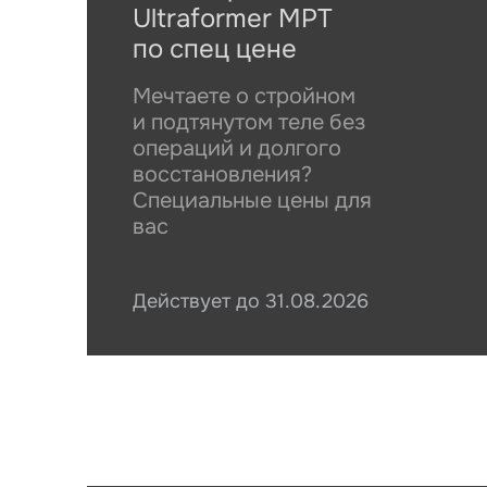
Ultraformer MPT
по спец цене
Мечтаете о стройном
и подтянутом теле без
операций и долгого
восстановления?
Оста
Специальные цены для
вас
Пац
Пац
Действует до
31.08.2026
Введите
Введите 