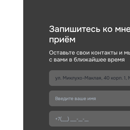
Введите
Запишитесь ко мне
приём
Укажите 
справку*
Наж
Оставьте свои контакты и 
об
с вами в ближайшее время
Наж
об