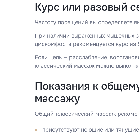
Курс или разовый с
Частоту посещений вы определяете в
При наличии выраженных мышечных з
дискомфорта рекомендуется курс из 
Оста
Если цель — расслабление, восстанов
классический массаж можно выполнят
Пац
Пац
Показания к общем
Введите
массажу
Общий-классический массаж рекомен
Введите 
присутствуют ноющие или тянущие