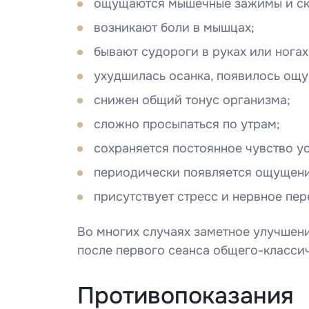
ощущаются мышечные зажимы и ск
возникают боли в мышцах;
Введите
бывают судороги в руках или ногах
ухудшилась осанка, появилось ощу
Укажите 
снижен общий тонус организма;
справку*
сложно просыпаться по утрам;
сохраняется постоянное чувство ус
Наж
периодически появляется ощущение
об
присутствует стресс и нервное пе
Во многих случаях заметное улучшен
после первого сеанса общего-класси
Противопоказания