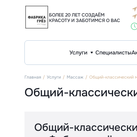
Инъекционная косметология
Эстетическая косметология
Макияж и архитектура бровей
Фо
К
К
К
Уд
У
У
БОЛЕЕ 20 ЛЕТ СОЗДАЁМ
КРАСОТУ И ЗАБОТИМСЯ О ВАС
Услуги
Специалисты
А
Инъекционная косметология
Эстетическая косметология
Макияж и архитектура бровей
Ф
К
У
У
Главная
Услуги
Массаж
Общий-классический 
Общий-классическ
Общий-классическ