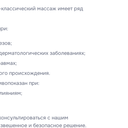
-классический массаж имеет ряд
ри:
езов;
дерматологических заболеваниях;
равмах;
ого происхождения.
вопоказан при:
лияниям;
консультироваться с нашим
взвешенное и безопасное решение.