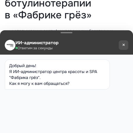
ботулинотерапии
в «Фабрике грёз»
использование сертифицированных и безопасных
препаратов;
индивидуальный подбор дозировок;
быстрый и видимый результат;
отсутствие реабилитационного периода;
процедуры проводят врачи-косметологи с медицинским
образованием.
Ботулинотерапия
в «Фабрике грёз»
Наши специалисты помогут разгладить морщины и вернуть
лицу свежесть без операций. Мы подбираем дозировку
препарата индивидуально, чтобы сохранить естественность