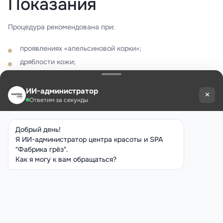
Показания
Процедура рекомендована при:
проявлениях «апельсиновой корки»;
дряблости кожи;
отёках и застойных процессах;
локальных жировых отложениях;
мышечном напряжении;
желании скорректировать силуэт и улучшить качество
кожи.
Противопоказания
Вакуумный комбинированный массаж не проводится при:
выраженном варикозном расширении вен;
кожных заболеваниях и повреждениях кожи;