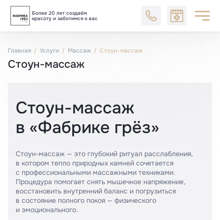
Более 20 лет создаём
Блог
красоту и заботимся о вас
Главная
Услуги
Массаж
Стоун-массаж
Стоун-массаж
Стоун-массаж
в «Фабрике грёз»
Стоун-массаж — это глубокий ритуал расслабления,
в котором тепло природных камней сочетается
с профессиональными массажными техниками.
Процедура помогает снять мышечное напряжение,
восстановить внутренний баланс и погрузиться
в состояние полного покоя — физического
и эмоционального.