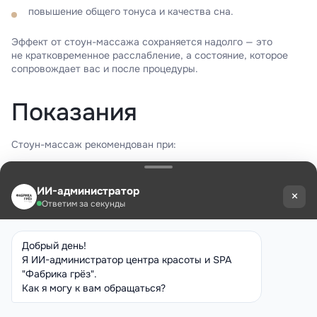
повышение общего тонуса и качества сна.
Эффект от стоун-массажа сохраняется надолго — это
не кратковременное расслабление, а состояние, которое
сопровождает вас и после процедуры.
Показания
Стоун-массаж рекомендован при:
хронической усталости и переутомлении;
стрессах, тревожности, нарушении сна;
мышечном напряжении в спине, шее, плечах;
головных болях и мигренях;
застойных явлениях и отёках;
снижении общего тонуса;
желании восстановить силы и перезагрузиться.