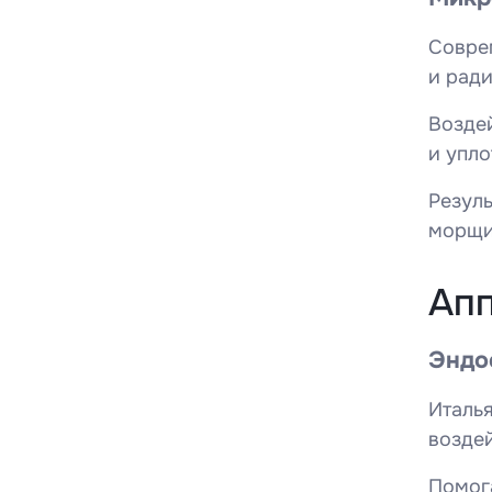
Совре
и ради
Воздей
и упло
Резуль
морщи
Апп
Эндо
Италь
возде
Помога