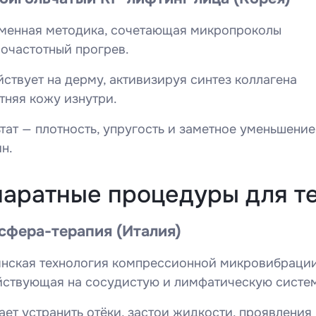
менная методика, сочетающая микропроколы
очастотный прогрев.
ствует на дерму, активизируя синтез коллагена
тняя кожу изнутри.
тат — плотность, упругость и заметное уменьшение
н.
аратные процедуры для т
сфера-терапия (Италия)
янская технология компрессионной микровибрации
йствующая на сосудистую и лимфатическую систе
ет устранить отёки, застои жидкости, проявления