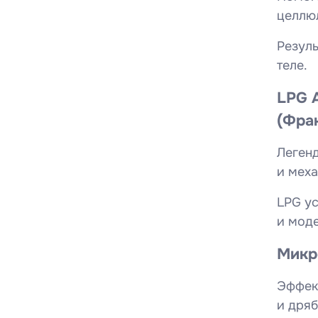
целлюл
Резуль
теле.
LPG 
(Фра
Леген
и мех
LPG ус
и моде
Микр
Эффек
и дряб