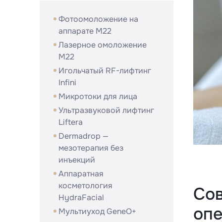
Фотоомоложение на
аппарате M22
Лазерное омоложение
M22
Игольчатый RF-лифтинг
Infini
Микротоки для лица
Ультразвуковой лифтинг
Liftera
Dermadrop —
мезотерапия без
инъекций
Аппаратная
косметология
Сов
HydraFacial
оп
Мультиуход GeneO+