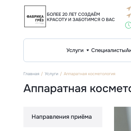
Инъекционная косметология
Эстетическая косметология
Макияж и архитектура бровей
Фо
К
К
К
Уд
У
У
БОЛЕЕ 20 ЛЕТ СОЗДАЁМ
КРАСОТУ И ЗАБОТИМСЯ О ВАС
Услуги
Специалисты
А
Инъекционная косметология
Эстетическая косметология
Макияж и архитектура бровей
Ф
К
У
У
Главная
Услуги
Аппаратная косметология
Аппаратная космет
Направления приёма