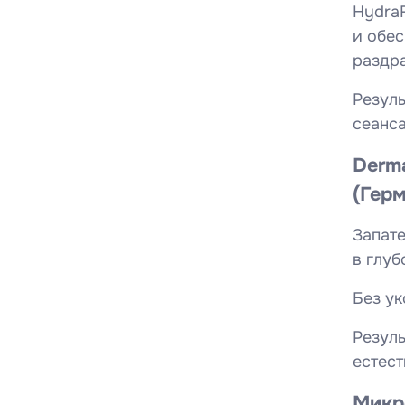
HydraF
и обе
Введите
раздр
Резуль
Укажите 
сеанса
справку*
Derm
(Гер
Наж
об
Запате
в глуб
Без ук
Резуль
естест
Микр