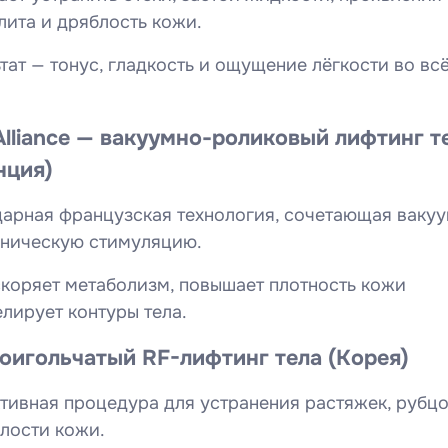
ита и дряблость кожи.
тат — тонус, гладкость и ощущение лёгкости во вс
Alliance — вакуумно-роликовый лифтинг т
нция)
дарная французская технология, сочетающая ваку
аническую стимуляцию.
коряет метаболизм, повышает плотность кожи
лирует контуры тела.
оигольчатый RF-лифтинг тела (Корея)
тивная процедура для устранения растяжек, рубц
лости кожи.