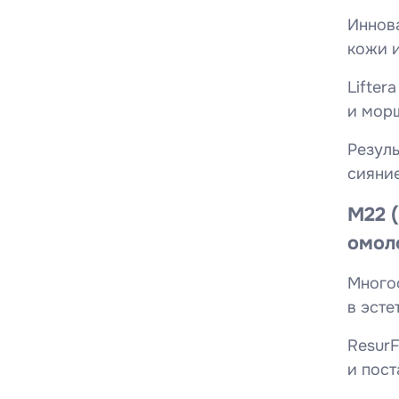
Иннов
кожи 
Lifter
и морщ
Резуль
сияни
M22 (
омол
Много
в эсте
ResurF
и пост