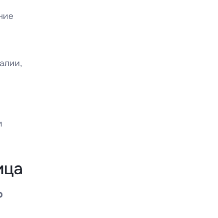
ние
алии,
м
ица
о