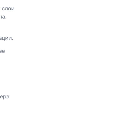
 слои
на.
ации.
ее
дера