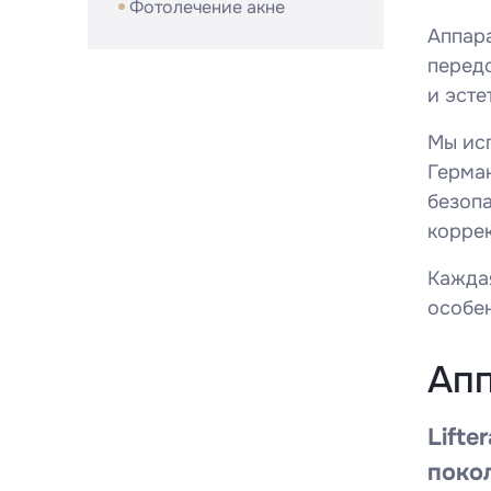
Фотолечение акне
Аппара
перед
и эсте
Мы исп
Герма
безоп
корре
Кажда
особен
Апп
Lift
поко