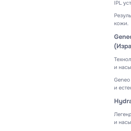
IPL ус
Резуль
кожи.
Gene
(Изр
Оста
Техно
и нас
Пац
Пац
Geneo 
и есте
Введите
Hydr
Леген
Введите 
и нас