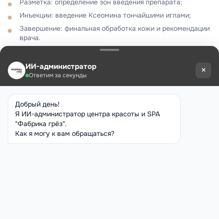
Разметка: определение зон введения препарата;
Инъекции: введение Ксеомина тончайшими иглами;
Завершение: финальная обработка кожи и рекомендации
врача.
Весь процесс занимает около 20–30 минут, проводится
амбулаторно. Полный эффект проявляется через 10–14 дней
и сохраняется до 6 месяцев.
Реабилитация
первые 3–4 часа избегать наклонов и горизонтального
положения;
не касаться лица руками и не наносить косметику
первые сутки;
1–2 недели исключить посещение бани, сауны и солярия;
снизить физические нагрузки на 5 дней;
избегать алкоголя и препаратов, разжижающих кровь.