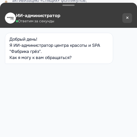
активизацию «спящих» фолликулов;
укрепление корней и стимуляцию роста новых волос;
уменьшение выпадения;
снижение жирности кожи головы и себореи;
улучшение структуры и блеска волос;
профилактику преждевременной седины.
Мезотерапия волос
в «Фабрике грёз»
В «Фабрике грёз» мезотерапия проводится
сертифицированными специалистами с применением
проверенных составов, обогащённых витаминами,
аминокислотами и микроэлементами.
Мы составляем индивидуальные схемы лечения
и подбираем препараты под конкретные задачи.
Запишитесь на консультацию — и узнайте, как вернуть