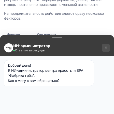
мышцы постепенно привыкают к меньшей активности.
На продолжительность действия влияют сразу несколько
факторов.
Фактор
Как влияет
Активная
Ускоряет выведение препарата
мимика
Обмен
При быстром метаболизме эффект
веществ
может проходить быстрее
Зона
В некоторых зонах результат держится
коррекции
дольше
Регулярность
При систематических инъекциях эффект