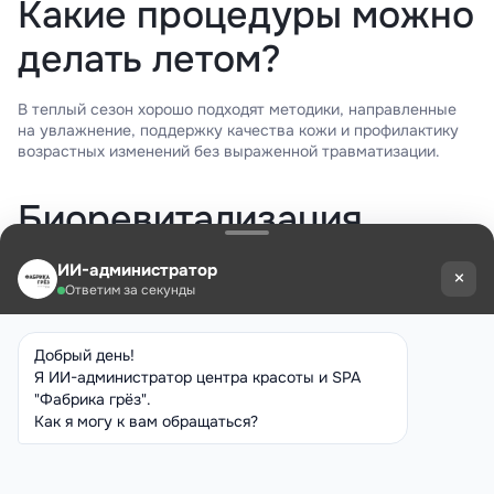
Какие процедуры можно
делать летом?
В теплый сезон хорошо подходят методики, направленные
на увлажнение, поддержку качества кожи и профилактику
возрастных изменений без выраженной травматизации.
Биоревитализация
летом
Биоревитализация
летом остается одной из самых
востребованных процедур. Инъекции препаратов на основе
гиалуроновой кислоты помогают уменьшить чувство
стянутости, вернуть коже комфорт, улучшить тонус
и визуально сделать лицо более свежим. Особенно
актуальна биоревитализация для тех, кто много времени
проводит на солнце, летает в отпуск, сталкивается с сухим
воздухом в помещениях и замечает, что кожа быстро теряет
влагу.