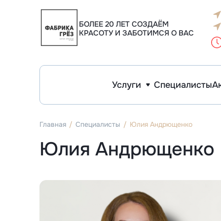
Инъекционная косметология
Эстетическая косметология
Макияж и архитектура бровей
Фо
К
К
К
Уд
У
У
БОЛЕЕ 20 ЛЕТ СОЗДАЁМ
КРАСОТУ И ЗАБОТИМСЯ О ВАС
Услуги
Специалисты
А
Инъекционная косметология
Эстетическая косметология
Макияж и архитектура бровей
Ф
К
У
У
Главная
Специалисты
Юлия Андрющенко
Юлия Андрющенко