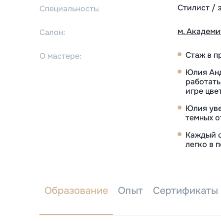
Стилист / 
Специальность:
м. Академ
Салон:
Стаж в п
О мастере:
Юлия Анд
работать
игре цве
Юлия уве
темных о
Каждый о
легко в 
Образование
Опыт
Сертификаты