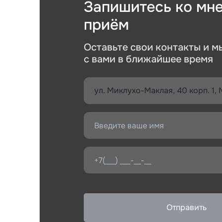
Запишитесь ко мне
приём
Введите
Оставьте свои контакты и 
с вами в ближайшее время
Укажите 
справку*
Наж
об
Наж
об
Отправить