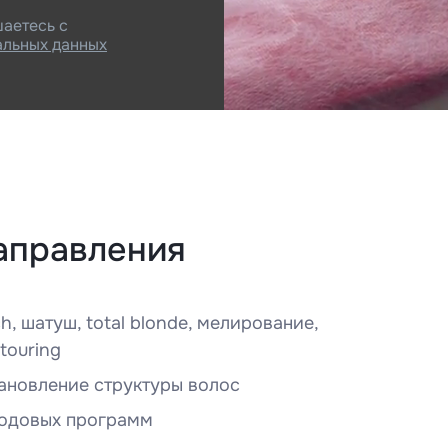
шаетесь с
альных данных
аправления
h, шатуш, total blonde, мелирование,
touring
тановление структуры волос
ходовых программ