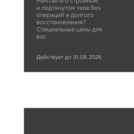
Мечтаете о стройном
и подтянутом теле без
операций и долгого
восстановления?
Специальные цены для
вас
Оста
Действует до
31.08.2026
Пац
Пац
Введите
Введите 